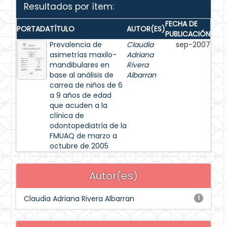
Resultados por ítem:
FECHA DE
PORTADA
TÍTULO
AUTOR(ES)
PUBLICACIÓN
Prevalencia de
Claudia
sep-2007
asimetrías maxilo-
Adriana
mandibulares en
Rivera
base al análisis de
Albarran
carrea de niños de 6
a 9 años de edad
que acuden a la
clínica de
odontopediatría de la
FMUAQ de marzo a
octubre de 2005
Autor(es)
Claudia Adriana Rivera Albarran
1