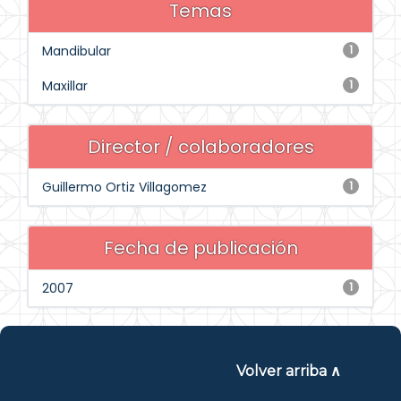
Temas
Mandibular
1
Maxillar
1
Director / colaboradores
Guillermo Ortiz Villagomez
1
Fecha de publicación
2007
1
Volver arriba ∧