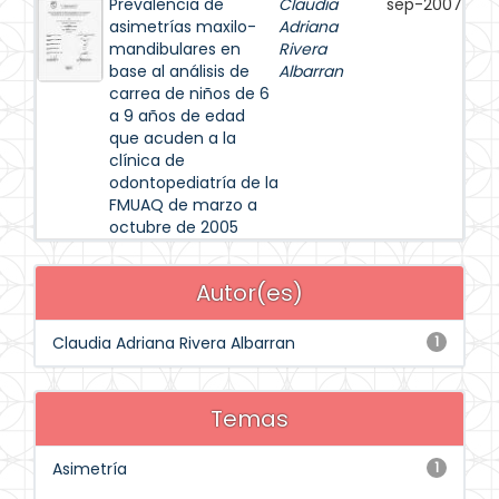
Prevalencia de
Claudia
sep-2007
asimetrías maxilo-
Adriana
mandibulares en
Rivera
base al análisis de
Albarran
carrea de niños de 6
a 9 años de edad
que acuden a la
clínica de
odontopediatría de la
FMUAQ de marzo a
octubre de 2005
Autor(es)
Claudia Adriana Rivera Albarran
1
Temas
Asimetría
1