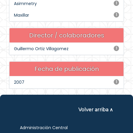
Asimmetry
1
Maxillar
1
Director / colaboradores
Guillermo Ortiz Villagomez
1
Fecha de publicación
2007
1
Volver arriba ∧
Administración Central