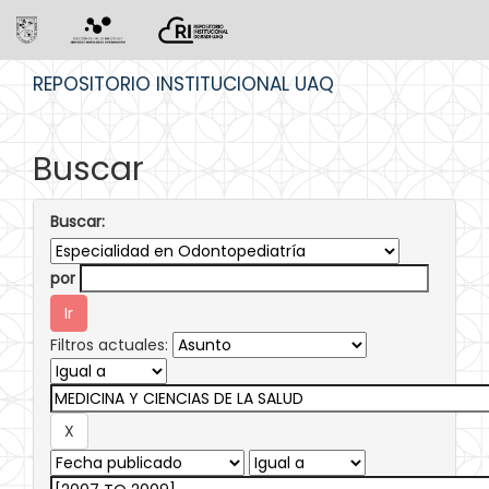
Skip
REPOSITORIO INSTITUCIONAL UAQ
navigation
Buscar
Buscar:
por
Filtros actuales: