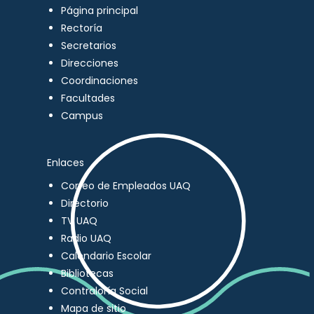
Página principal
Rectoría
Secretarios
Direcciones
Coordinaciones
Facultades
Campus
Enlaces
Correo de Empleados UAQ
Directorio
TV UAQ
Radio UAQ
Calendario Escolar
Bibliotecas
Contraloría Social
Mapa de sitio