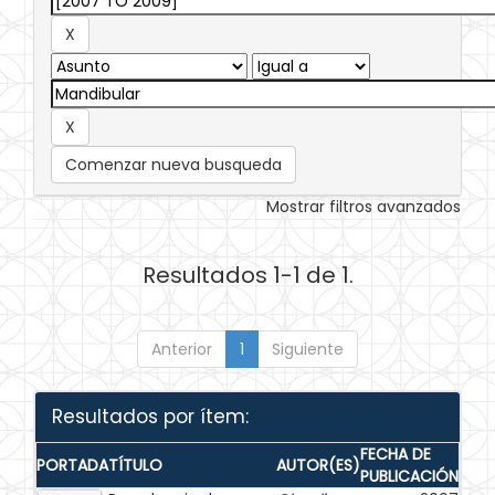
Comenzar nueva busqueda
Mostrar filtros avanzados
Resultados 1-1 de 1.
Anterior
1
Siguiente
Resultados por ítem:
FECHA DE
PORTADA
TÍTULO
AUTOR(ES)
PUBLICACIÓN