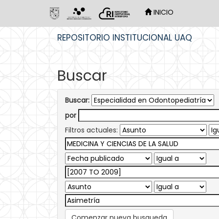
INICIO
Skip
REPOSITORIO INSTITUCIONAL UAQ
navigation
Buscar
Buscar:
por
Filtros actuales:
Comenzar nueva busqueda