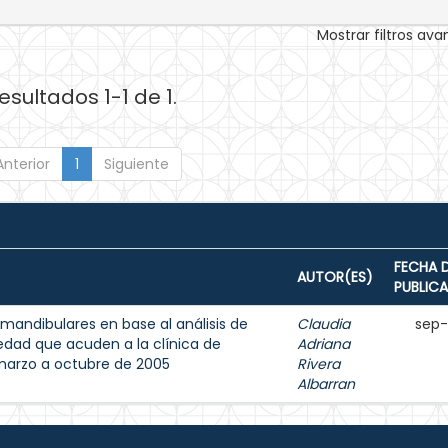
Mostrar filtros av
esultados 1-1 de 1.
Anterior
1
Siguiente
FECHA 
AUTOR(ES)
PUBLIC
mandibulares en base al análisis de
Claudia
sep
edad que acuden a la clínica de
Adriana
marzo a octubre de 2005
Rivera
Albarran