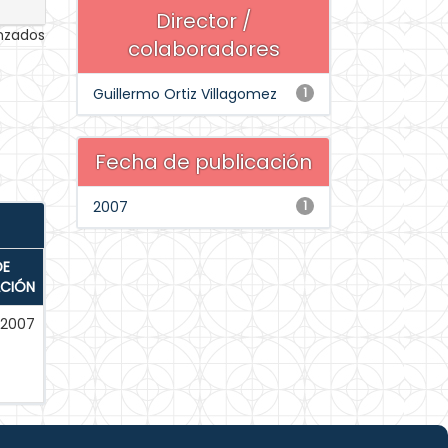
Director /
anzados
colaboradores
Guillermo Ortiz Villagomez
1
Fecha de publicación
2007
1
DE
ACIÓN
-2007