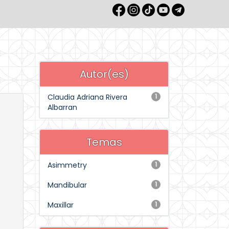
Autor(es)
Claudia Adriana Rivera
1
Albarran
Temas
Asimmetry
1
Mandibular
1
Maxillar
1