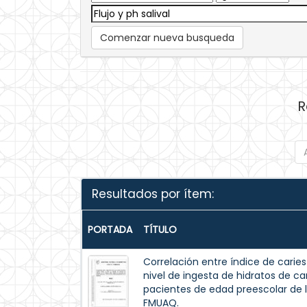
Comenzar nueva busqueda
R
Resultados por ítem:
PORTADA
TÍTULO
Correlación entre índice de caries
nivel de ingesta de hidratos de carb
pacientes de edad preescolar de l
FMUAQ.