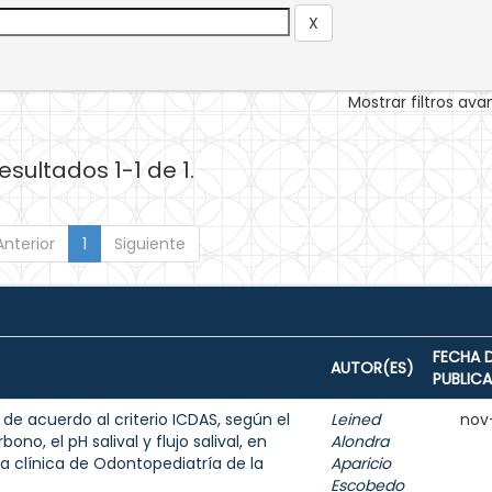
Mostrar filtros av
esultados 1-1 de 1.
Anterior
1
Siguiente
FECHA 
AUTOR(ES)
PUBLIC
 de acuerdo al criterio ICDAS, según el
Leined
nov
ono, el pH salival y flujo salival, en
Alondra
a clínica de Odontopediatría de la
Aparicio
Escobedo