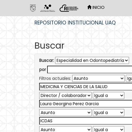
INICIO
Skip
REPOSITORIO INSTITUCIONAL UAQ
navigation
Buscar
Buscar:
por
Filtros actuales: