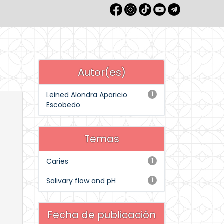
Autor(es)
Leined Alondra Aparicio
1
Escobedo
Temas
Caries
1
Salivary flow and pH
1
Fecha de publicación