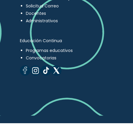
Solicitud Correo
Docentes
Administrativos
Educación Continua
Programas educativos
Convocatorias