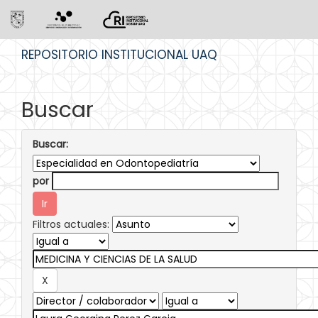
Skip
REPOSITORIO INSTITUCIONAL UAQ
navigation
Buscar
Buscar:
por
Filtros actuales: