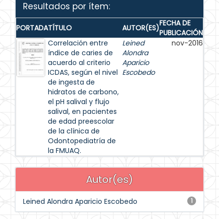
Resultados por ítem:
FECHA DE
PORTADA
TÍTULO
AUTOR(ES)
PUBLICACIÓN
Correlación entre
Leined
nov-2016
índice de caries de
Alondra
acuerdo al criterio
Aparicio
ICDAS, según el nivel
Escobedo
de ingesta de
hidratos de carbono,
el pH salival y flujo
salival, en pacientes
de edad preescolar
de la clínica de
Odontopediatría de
la FMUAQ.
Autor(es)
Leined Alondra Aparicio Escobedo
1