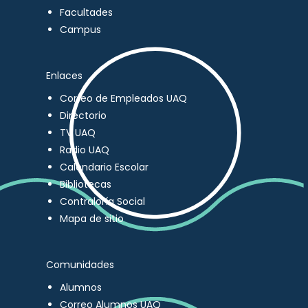
Facultades
Campus
Enlaces
Correo de Empleados UAQ
Directorio
TV UAQ
Radio UAQ
Calendario Escolar
Bibliotecas
Contraloría Social
Mapa de sitio
Comunidades
Alumnos
Correo Alumnos UAQ