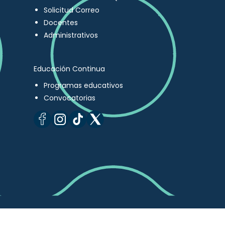
Solicitud Correo
Docentes
Administrativos
Educación Continua
Programas educativos
Convocatorias