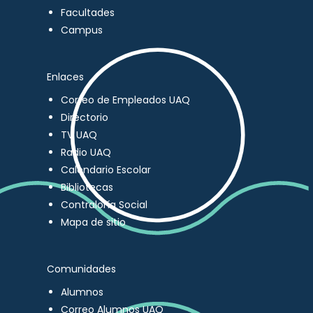
Facultades
Campus
Enlaces
Correo de Empleados UAQ
Directorio
TV UAQ
Radio UAQ
Calendario Escolar
Bibliotecas
Contraloría Social
Mapa de sitio
Comunidades
Alumnos
Correo Alumnos UAQ