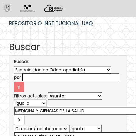
Skip
REPOSITORIO INSTITUCIONAL UAQ
navigation
Buscar
Buscar:
por
Filtros actuales: