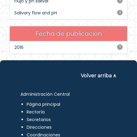
Flujo y ph salival
1
Salivary flow and pH
1
Fecha de publicación
2016
1
Volver arriba ∧
Administración Central
Página principal
Rectoría
Secretarios
Direcciones
Coordinaciones