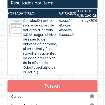
Resultados por ítem:
FECHA DE
PORTADA
TÍTULO
AUTOR(ES)
PUBLICACIÓN
Correlación entre
Leined
nov-2016
índice de caries de
Alondra
acuerdo al criterio
Aparicio
ICDAS, según el nivel
Escobedo
de ingesta de
hidratos de carbono,
el pH salival y flujo
salival, en pacientes
de edad preescolar
de la clínica de
Odontopediatría de
la FMUAQ.
Temas
Caries
1