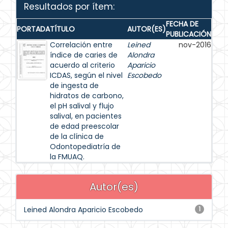
Resultados por ítem:
FECHA DE
PORTADA
TÍTULO
AUTOR(ES)
PUBLICACIÓN
Correlación entre
Leined
nov-2016
índice de caries de
Alondra
acuerdo al criterio
Aparicio
ICDAS, según el nivel
Escobedo
de ingesta de
hidratos de carbono,
el pH salival y flujo
salival, en pacientes
de edad preescolar
de la clínica de
Odontopediatría de
la FMUAQ.
Autor(es)
Leined Alondra Aparicio Escobedo
1