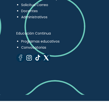
Solicitud Correo
Docentes
Administrativos
Educación Continua
Programas educativos
Convocatorias