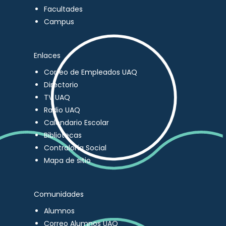
Facultades
Campus
Enlaces
Correo de Empleados UAQ
Directorio
TV UAQ
Radio UAQ
Calendario Escolar
Bibliotecas
Contraloría Social
Mapa de sitio
Comunidades
Alumnos
Correo Alumnos UAQ