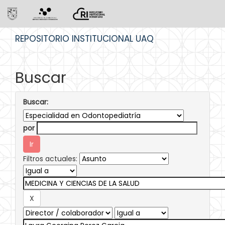
Skip
REPOSITORIO INSTITUCIONAL UAQ
navigation
Buscar
Buscar:
por
Filtros actuales: