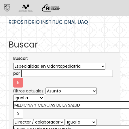
Skip
REPOSITORIO INSTITUCIONAL UAQ
navigation
Buscar
Buscar:
por
Filtros actuales: