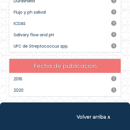
Durashield
1
Flujo y ph salival
1
ICDAS
1
Salivary flow and pH
1
UFC de Streptococcus spp.
1
Fecha de publicación
2016
1
2020
1
Volver arriba ∧