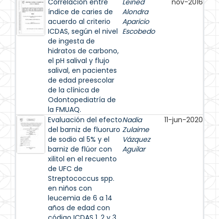
Correlación entre
Leined
nov-2016
índice de caries de
Alondra
acuerdo al criterio
Aparicio
ICDAS, según el nivel
Escobedo
de ingesta de
hidratos de carbono,
el pH salival y flujo
salival, en pacientes
de edad preescolar
de la clínica de
Odontopediatría de
la FMUAQ.
Evaluación del efecto
Nadia
11-jun-2020
del barniz de fluoruro
Zulaime
de sodio al 5% y el
Vázquez
barniz de flúor con
Aguilar
xilitol en el recuento
de UFC de
Streptococcus spp.
en niños con
leucemia de 6 a 14
años de edad con
código ICDAS 1, 2 y 3,