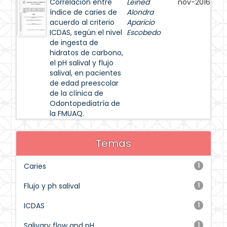
Correlación entre
Leined
nov-2016
índice de caries de
Alondra
acuerdo al criterio
Aparicio
ICDAS, según el nivel
Escobedo
de ingesta de
hidratos de carbono,
el pH salival y flujo
salival, en pacientes
de edad preescolar
de la clínica de
Odontopediatría de
la FMUAQ.
Temas
Caries
1
Flujo y ph salival
1
ICDAS
1
Salivary flow and pH
1