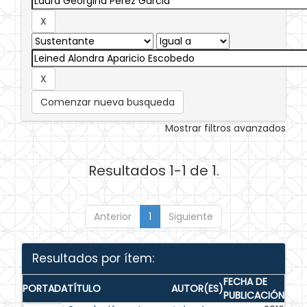
Comenzar nueva busqueda
Mostrar filtros avanzados
Resultados 1-1 de 1.
Anterior
1
Siguiente
Resultados por ítem:
FECHA DE
PORTADA
TÍTULO
AUTOR(ES)
PUBLICACIÓN