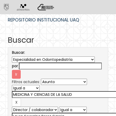
Skip
REPOSITORIO INSTITUCIONAL UAQ
navigation
Buscar
Buscar:
por
Filtros actuales: