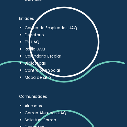
Enlaces
Correo de Empleados UAQ
Directorio
TV UAQ
Radio UAQ
Calendario Escolar
Bibliotecas
Contraloría Social
Mapa de sitio
Comunidades
Alumnos
Correo Alumnos UAQ
Solicitud Correo