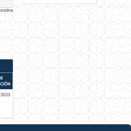
anzados
DE
ACIÓN
-2023