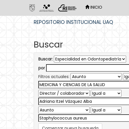
INICIO
Skip
REPOSITORIO INSTITUCIONAL UAQ
navigation
Buscar
Buscar:
por
Filtros actuales:
Comenzar nueva busqueda