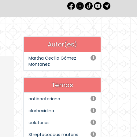
Autor(es)
Martha Cecilia Gómez
1
Montañez
Temas
antibacteriano
1
clorhexidina
1
colutorios
1
Streptococcus mutans
1