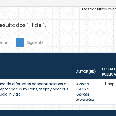
Mostrar filtros av
esultados 1-1 de 1.
Anterior
1
Siguiente
FECHA 
AUTOR(ES)
PUBLIC
iano de diferentes concentraciones de
Martha
1-sep
Streptococcus mutans, Staphylococcus
Cecilia
dio in vitro.
Gómez
Montañez