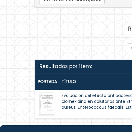
R
Resultados por ítem:
PORTADA
TÍTULO
Evaluación del efecto antibacter
clorhexidina en colutorios ante 
aureus, Enterococcus faecalis. Estu