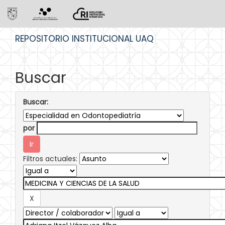
Skip
REPOSITORIO INSTITUCIONAL UAQ
navigation
Buscar
Buscar:
por
Filtros actuales: