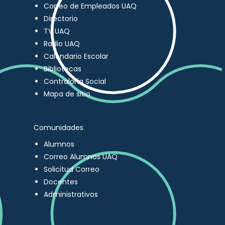
Correo de Empleados UAQ
Directorio
TV UAQ
Radio UAQ
Calendario Escolar
Bibliotecas
Contraloría Social
Mapa de sitio
Comunidades
Alumnos
Correo Alumnos UAQ
Solicitud Correo
Docentes
Administrativos