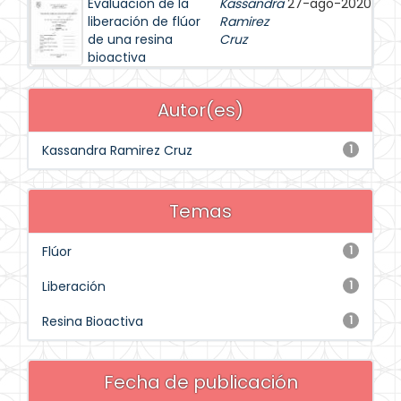
Evaluación de la
Kassandra
27-ago-2020
liberación de flúor
Ramirez
de una resina
Cruz
bioactiva
Autor(es)
Kassandra Ramirez Cruz
1
Temas
Flúor
1
Liberación
1
Resina Bioactiva
1
Fecha de publicación