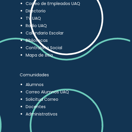
Correo de Empleados UAQ
Directorio
TV UAQ
Radio UAQ
Calendario Escolar
Bibliotecas
Contraloría Social
Mapa de sitio
Comunidades
Alumnos
Correo Alumnos UAQ
Solicitud Correo
Docentes
Administrativos