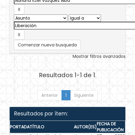
Comenzar nueva busqueda
Mostrar filtros avanzados
Resultados 1-1 de 1.
Anterior
1
Siguiente
Resultados por ítem:
FECHA DE
PORTADA
TÍTULO
AUTOR(ES)
PUBLICACIÓN