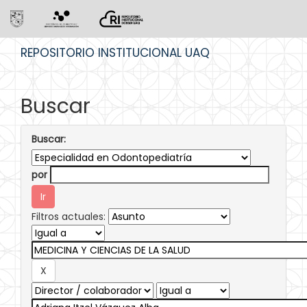
Skip
REPOSITORIO INSTITUCIONAL UAQ
navigation
Buscar
Buscar:
por
Filtros actuales: