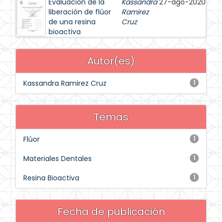
Evaluación de la
Kassandra
27-ago-2020
liberación de flúor
Ramirez
de una resina
Cruz
bioactiva
Autor(es)
Kassandra Ramirez Cruz
1
Temas
Flúor
1
Materiales Dentales
1
Resina Bioactiva
1
Fecha de publicación