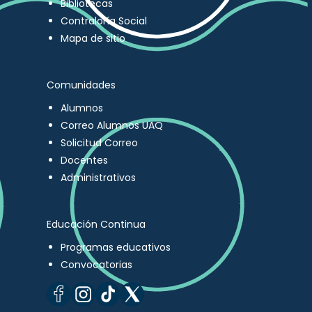
Bibliotecas
Contraloría Social
Mapa de sitio
Comunidades
Alumnos
Correo Alumnos UAQ
Solicitud Correo
Docentes
Administrativos
Educación Continua
Programas educativos
Convocatorias