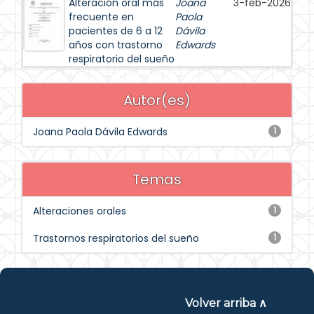
Alteración oral más
Joana
3-feb-2026
frecuente en
Paola
pacientes de 6 a 12
Dávila
años con trastorno
Edwards
respiratorio del sueño
Autor(es)
Joana Paola Dávila Edwards
1
Temas
Alteraciones orales
1
Trastornos respiratorios del sueño
1
Volver arriba ∧