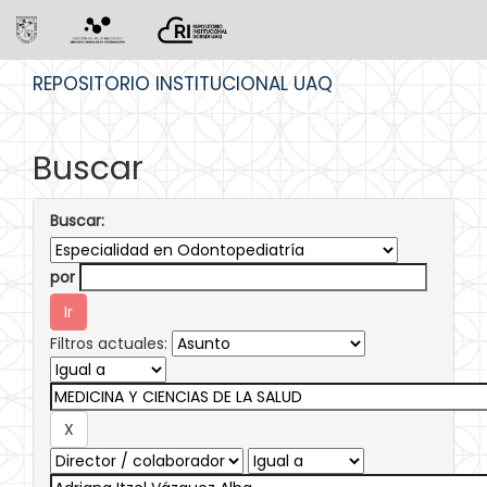
Skip
REPOSITORIO INSTITUCIONAL UAQ
navigation
Buscar
Buscar:
por
Filtros actuales: