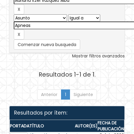
Comenzar nueva busqueda
Mostrar filtros avanzados
Resultados 1-1 de 1.
Anterior
1
Siguiente
Resultados por ítem:
FECHA DE
PORTADA
TÍTULO
AUTOR(ES)
PUBLICACIÓN