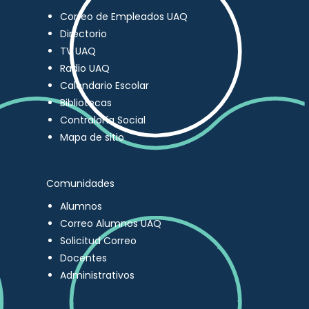
Correo de Empleados UAQ
Directorio
TV UAQ
Radio UAQ
Calendario Escolar
Bibliotecas
Contraloría Social
Mapa de sitio
Comunidades
Alumnos
Correo Alumnos UAQ
Solicitud Correo
Docentes
Administrativos