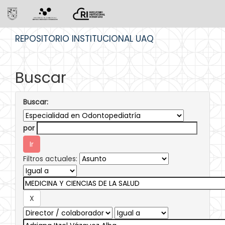
Skip
REPOSITORIO INSTITUCIONAL UAQ
navigation
Buscar
Buscar:
por
Filtros actuales: