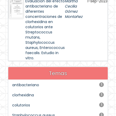
Evaluación del efecto
Martha
1-sep-2023
antibacteriano de
Cecilia
diferentes
Gómez
concentraciones de
Montañez
clorhexidina en
colutorios ante
Streptococcus
mutans,
Staphylococcus
aureus, Enterococcus
faecalis. Estudio in
vitro.
Temas
antibacteriano
1
clorhexidina
1
colutorios
1
Staphylococcus aureus
1