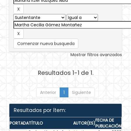
Comenzar nueva busqueda
Mostrar filtros avanzados
Resultados 1-1 de 1.
Anterior
1
Siguiente
Resultados por ítem:
FECHA DE
PORTADA
TÍTULO
AUTOR(ES)
PUBLICACIÓN