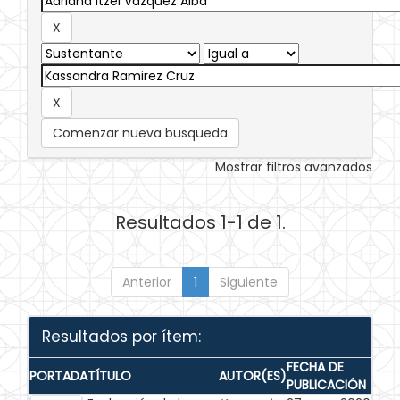
Comenzar nueva busqueda
Mostrar filtros avanzados
Resultados 1-1 de 1.
Anterior
1
Siguiente
Resultados por ítem:
FECHA DE
PORTADA
TÍTULO
AUTOR(ES)
PUBLICACIÓN