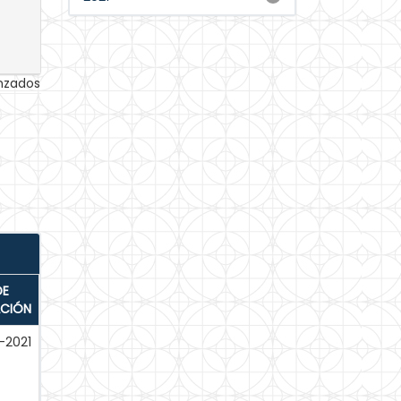
anzados
DE
ACIÓN
-2021