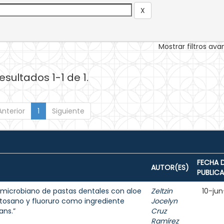
Mostrar filtros av
esultados 1-1 de 1.
Anterior
1
Siguiente
FECHA 
AUTOR(ES)
PUBLIC
ntimicrobiano de pastas dentales con aloe
Zeltzin
10-jun
uitosano y fluoruro como ingrediente
Jocelyn
ans.”
Cruz
Ramírez