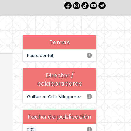
Temas
Pasta dental
1
Director /
colaboradores
Guillermo Ortiz Villagomez
1
Fecha de publicación
2021
1