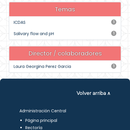
Temas
ICDAS
1
Salivary flow and pH
1
Director / colaboradores
Laura Georgina Perez Garcia
1
Volver arriba ∧
Administración Central
Página principal
Rectoría