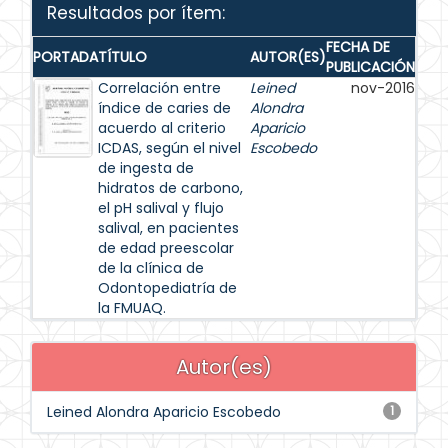
Resultados por ítem:
FECHA DE
PORTADA
TÍTULO
AUTOR(ES)
PUBLICACIÓN
Correlación entre
Leined
nov-2016
índice de caries de
Alondra
acuerdo al criterio
Aparicio
ICDAS, según el nivel
Escobedo
de ingesta de
hidratos de carbono,
el pH salival y flujo
salival, en pacientes
de edad preescolar
de la clínica de
Odontopediatría de
la FMUAQ.
Autor(es)
Leined Alondra Aparicio Escobedo
1