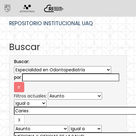
Skip
REPOSITORIO INSTITUCIONAL UAQ
navigation
Buscar
Buscar:
por
Filtros actuales: