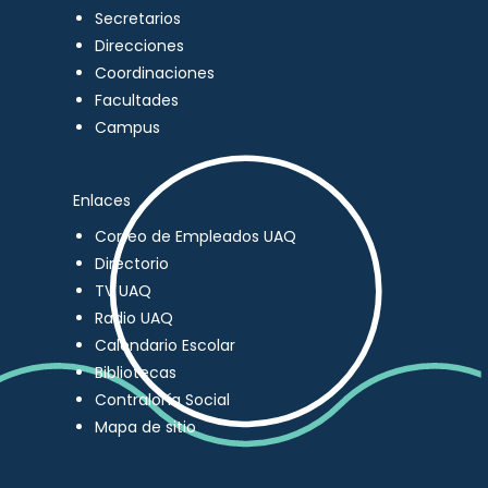
Secretarios
Direcciones
Coordinaciones
Facultades
Campus
Enlaces
Correo de Empleados UAQ
Directorio
TV UAQ
Radio UAQ
Calendario Escolar
Bibliotecas
Contraloría Social
Mapa de sitio