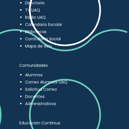
Directorio
TV UAQ
Radio UAQ
Calendario Escolar
Bibliotecas
Contraloría Social
Mapa de sitio
Comunidades
Alumnos
Correo Alumnos UAQ
Solicitud Correo
Docentes
Administrativos
Educación Continua