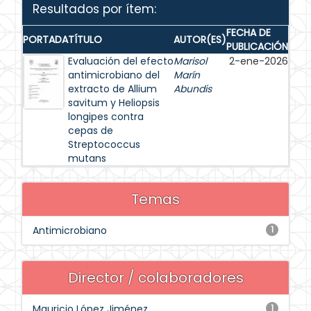
Resultados por ítem:
FECHA DE
PORTADA
TÍTULO
AUTOR(ES)
PUBLICACIÓN
Evaluación del efecto
Marisol
2-ene-2026
antimicrobiano del
Marín
extracto de Allium
Abundis
savitum y Heliopsis
longipes contra
cepas de
Streptococcus
mutans
Temas
Antimicrobiano
1
Director / colaboradores
Mauricio López Jiménez
1