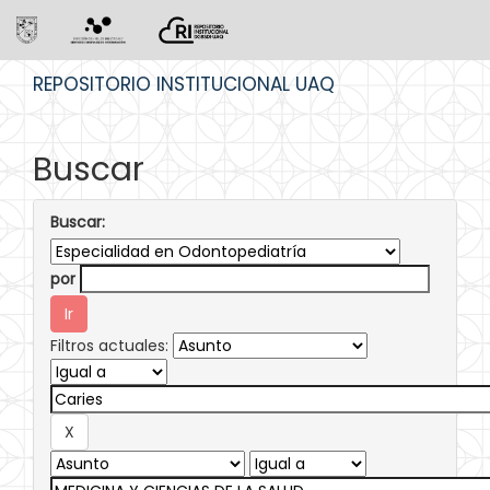
Skip
REPOSITORIO INSTITUCIONAL UAQ
navigation
Buscar
Buscar:
por
Filtros actuales: