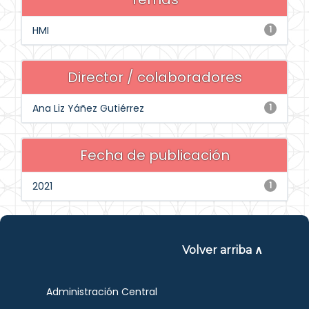
HMI
1
Director / colaboradores
Ana Liz Yáñez Gutiérrez
1
Fecha de publicación
2021
1
Volver arriba ∧
Administración Central