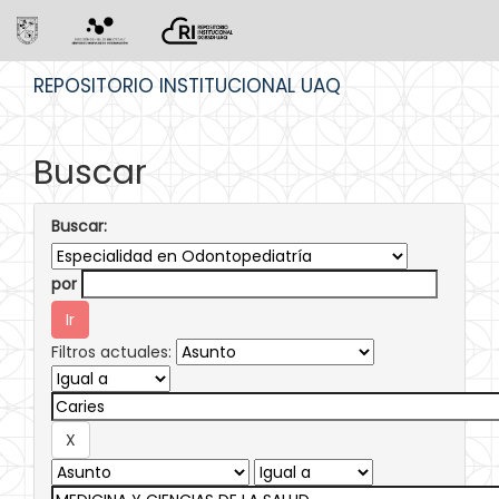
Skip
REPOSITORIO INSTITUCIONAL UAQ
navigation
Buscar
Buscar:
por
Filtros actuales: