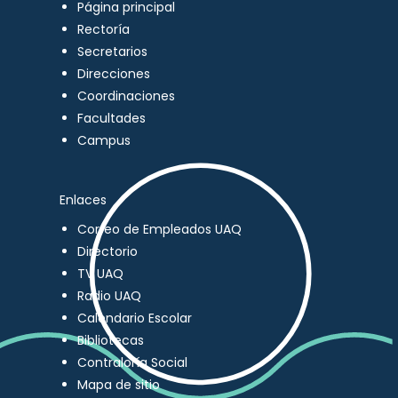
Página principal
Rectoría
Secretarios
Direcciones
Coordinaciones
Facultades
Campus
Enlaces
Correo de Empleados UAQ
Directorio
TV UAQ
Radio UAQ
Calendario Escolar
Bibliotecas
Contraloría Social
Mapa de sitio