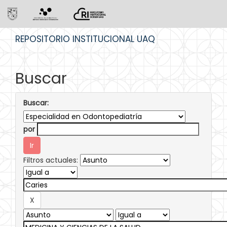
Skip
REPOSITORIO INSTITUCIONAL UAQ
navigation
Buscar
Buscar:
por
Filtros actuales: