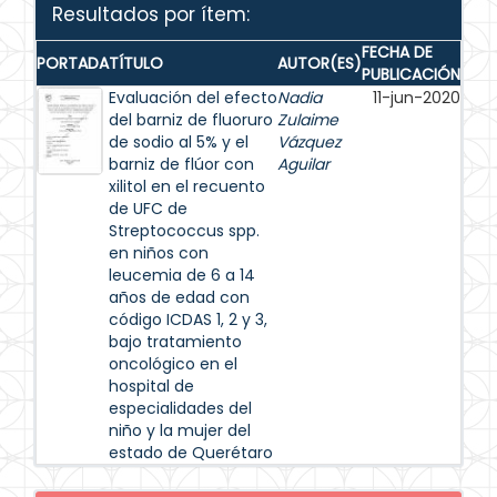
Resultados por ítem:
FECHA DE
PORTADA
TÍTULO
AUTOR(ES)
PUBLICACIÓN
Evaluación del efecto
Nadia
11-jun-2020
del barniz de fluoruro
Zulaime
de sodio al 5% y el
Vázquez
barniz de flúor con
Aguilar
xilitol en el recuento
de UFC de
Streptococcus spp.
en niños con
leucemia de 6 a 14
años de edad con
código ICDAS 1, 2 y 3,
bajo tratamiento
oncológico en el
hospital de
especialidades del
niño y la mujer del
estado de Querétaro