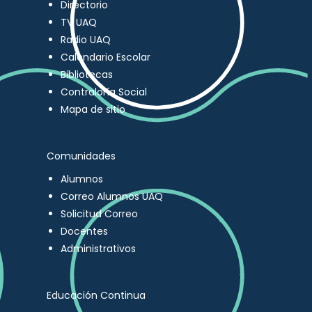
Directorio
TV UAQ
Radio UAQ
Calendario Escolar
Bibliotecas
Contraloría Social
Mapa de sitio
Comunidades
Alumnos
Correo Alumnos UAQ
Solicitud Correo
Docentes
Administrativos
Educación Continua