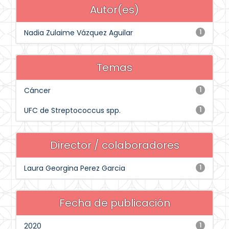
Autor(es)
Nadia Zulaime Vázquez Aguilar
1
Temas
Cáncer
1
UFC de Streptococcus spp.
1
Director / colaboradores
Laura Georgina Perez Garcia
1
Fecha de publicación
2020
1