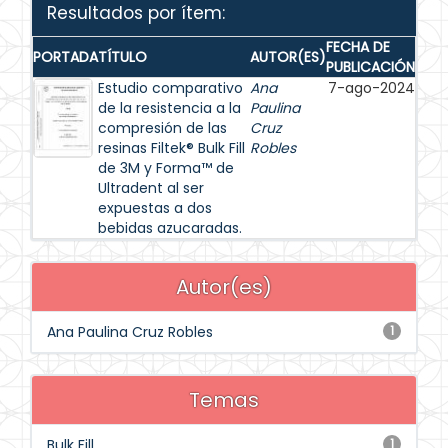
Resultados por ítem:
FECHA DE
PORTADA
TÍTULO
AUTOR(ES)
PUBLICACIÓN
Estudio comparativo
Ana
7-ago-2024
de la resistencia a la
Paulina
compresión de las
Cruz
resinas Filtek® Bulk Fill
Robles
de 3M y Forma™ de
Ultradent al ser
expuestas a dos
bebidas azucaradas.
Autor(es)
Ana Paulina Cruz Robles
1
Temas
Bulk Fill
1