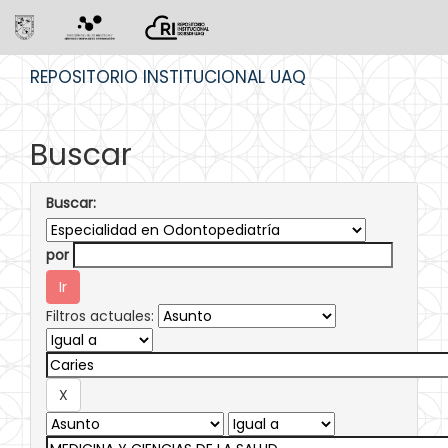
Skip
REPOSITORIO INSTITUCIONAL UAQ
navigation
Buscar
Buscar:
por
Filtros actuales: