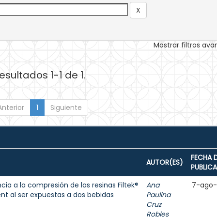
Mostrar filtros av
esultados 1-1 de 1.
Anterior
1
Siguiente
FECHA 
AUTOR(ES)
PUBLIC
cia a la compresión de las resinas Filtek®
Ana
7-ago
ent al ser expuestas a dos bebidas
Paulina
Cruz
Robles