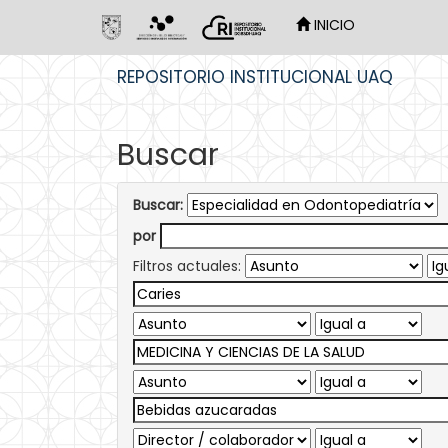
INICIO
Skip
REPOSITORIO INSTITUCIONAL UAQ
navigation
Buscar
Buscar:
por
Filtros actuales: