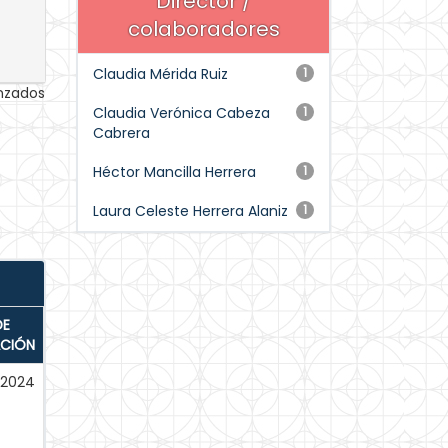
Director /
colaboradores
Claudia Mérida Ruiz
1
anzados
Claudia Verónica Cabeza
1
Cabrera
Héctor Mancilla Herrera
1
Laura Celeste Herrera Alaniz
1
DE
ACIÓN
-2024