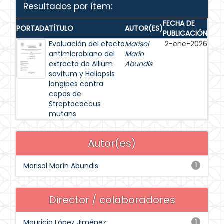
Resultados por ítem:
FECHA DE
PORTADA
TÍTULO
AUTOR(ES)
PUBLICACIÓN
Evaluación del efecto
Marisol
2-ene-2026
antimicrobiano del
Marín
extracto de Allium
Abundis
savitum y Heliopsis
longipes contra
cepas de
Streptococcus
mutans
Autor(es)
Marisol Marín Abundis
1
Director / colaboradores
Mauricio López Jiménez
1