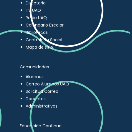
Directorio
TV UAQ
Radio UAQ
Calendario Escolar
Bibliotecas
Contraloría Social
Mapa de sitio
Comunidades
Alumnos
Correo Alumnos UAQ
Solicitud Correo
Docentes
Administrativos
Educación Continua