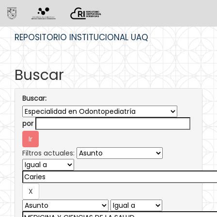
Skip
REPOSITORIO INSTITUCIONAL UAQ
navigation
Buscar
Buscar:
por
Filtros actuales: