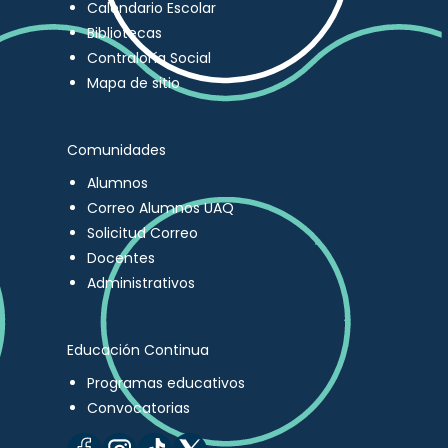
Calendario Escolar
Bibliotecas
Contraloría Social
Mapa de sitio
Comunidades
Alumnos
Correo Alumnos UAQ
Solicitud Correo
Docentes
Administrativos
Educación Continua
Programas educativos
Convocatorias