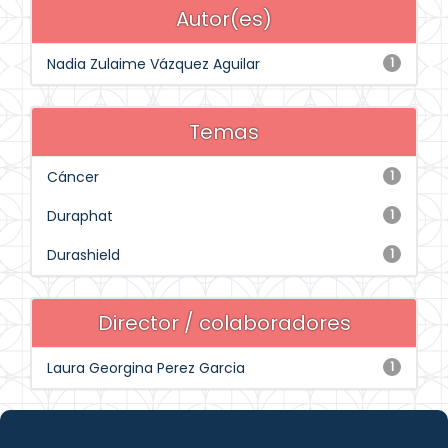
Autor(es)
Nadia Zulaime Vázquez Aguilar
1
Temas
Cáncer
1
Duraphat
1
Durashield
1
Director / colaboradores
Laura Georgina Perez Garcia
1