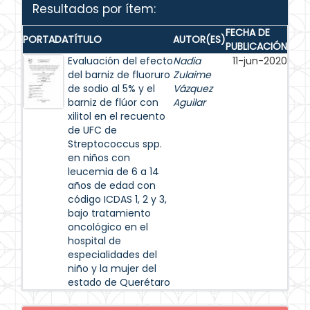
Resultados por ítem:
FECHA DE
PORTADA
TÍTULO
AUTOR(ES)
PUBLICACIÓN
Evaluación del efecto
Nadia
11-jun-2020
del barniz de fluoruro
Zulaime
de sodio al 5% y el
Vázquez
barniz de flúor con
Aguilar
xilitol en el recuento
de UFC de
Streptococcus spp.
en niños con
leucemia de 6 a 14
años de edad con
código ICDAS 1, 2 y 3,
bajo tratamiento
oncológico en el
hospital de
especialidades del
niño y la mujer del
estado de Querétaro