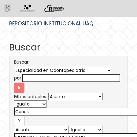
Skip
REPOSITORIO INSTITUCIONAL UAQ
navigation
Buscar
Buscar:
por
Filtros actuales: