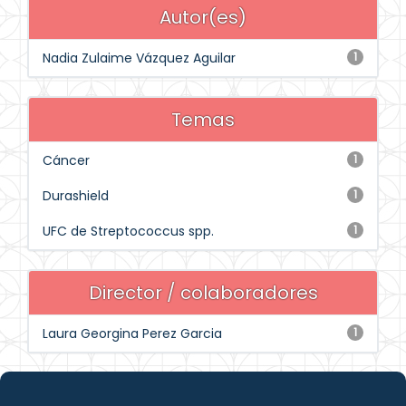
Autor(es)
Nadia Zulaime Vázquez Aguilar
1
Temas
Cáncer
1
Durashield
1
UFC de Streptococcus spp.
1
Director / colaboradores
Laura Georgina Perez Garcia
1