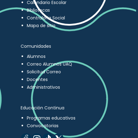
Calendario Escolar
Bibliotecas
Contraloría Social
Mapa de sitio
Comunidades
Alumnos
Correo Alumnos UAQ
Solicitud Correo
Docentes
Administrativos
Educación Continua
Programas educativos
Convocatorias