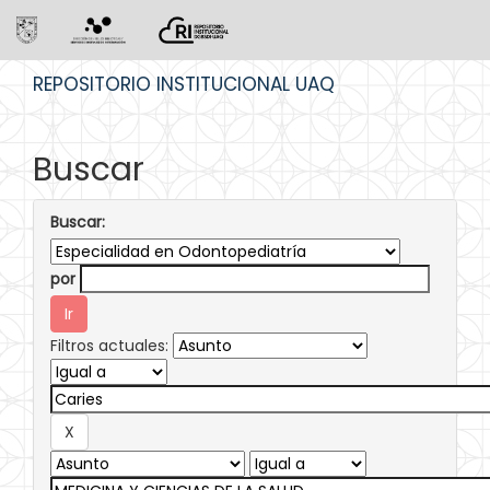
Skip
REPOSITORIO INSTITUCIONAL UAQ
navigation
Buscar
Buscar:
por
Filtros actuales: