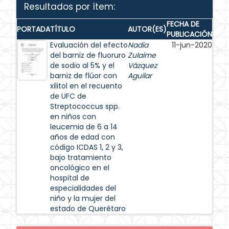
Resultados por ítem:
FECHA DE
PORTADA
TÍTULO
AUTOR(ES)
PUBLICACIÓN
Evaluación del efecto
Nadia
11-jun-2020
del barniz de fluoruro
Zulaime
de sodio al 5% y el
Vázquez
barniz de flúor con
Aguilar
xilitol en el recuento
de UFC de
Streptococcus spp.
en niños con
leucemia de 6 a 14
años de edad con
código ICDAS 1, 2 y 3,
bajo tratamiento
oncológico en el
hospital de
especialidades del
niño y la mujer del
estado de Querétaro