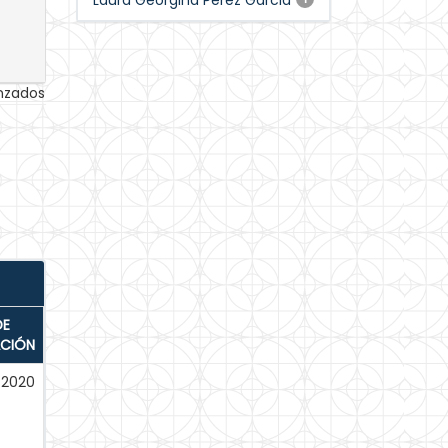
Laura Georgina Perez Garcia
anzados
DE
ACIÓN
-2020