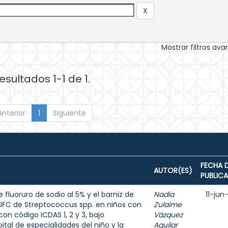
Mostrar filtros av
esultados 1-1 de 1.
Anterior
1
Siguiente
FECHA 
AUTOR(ES)
PUBLIC
 fluoruro de sodio al 5% y el barniz de
Nadia
11-jun
e UFC de Streptococcus spp. en niños con
Zulaime
on código ICDAS 1, 2 y 3, bajo
Vázquez
tal de especialidades del niño y la
Aguilar