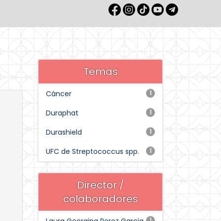
Temas
Cáncer
1
Duraphat
1
Durashield
1
UFC de Streptococcus spp.
1
Director /
colaboradores
1