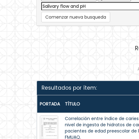
Comenzar nueva busqueda
R
Resultados por ítem:
PORTADA
TÍTULO
Correlación entre índice de caries
nivel de ingesta de hidratos de carb
pacientes de edad preescolar de l
FMUAQ.