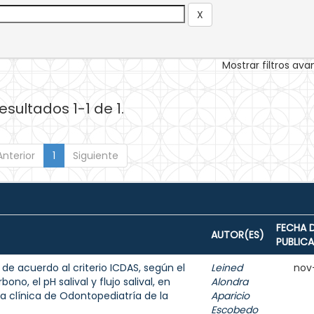
Mostrar filtros av
esultados 1-1 de 1.
Anterior
1
Siguiente
FECHA 
AUTOR(ES)
PUBLIC
 de acuerdo al criterio ICDAS, según el
Leined
nov
ono, el pH salival y flujo salival, en
Alondra
a clínica de Odontopediatría de la
Aparicio
Escobedo