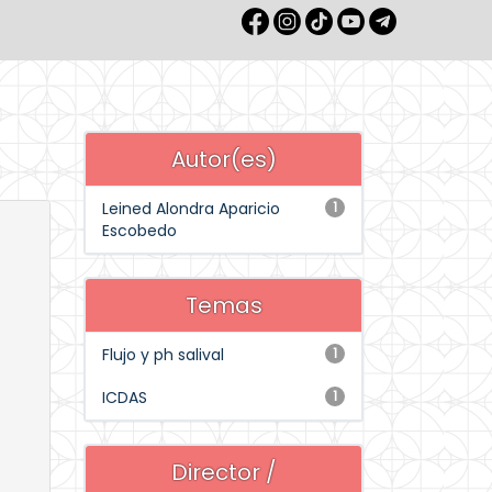
Autor(es)
Leined Alondra Aparicio
1
Escobedo
Temas
Flujo y ph salival
1
ICDAS
1
Director /