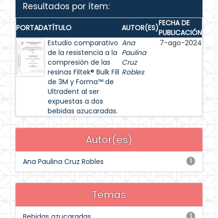
Resultados por ítem:
FECHA DE
PORTADA
TÍTULO
AUTOR(ES)
PUBLICACIÓN
Estudio comparativo
Ana
7-ago-2024
de la resistencia a la
Paulina
compresión de las
Cruz
resinas Filtek® Bulk Fill
Robles
de 3M y Forma™ de
Ultradent al ser
expuestas a dos
bebidas azucaradas.
Autor(es)
Ana Paulina Cruz Robles
1
Temas
Bebidas azucaradas
1