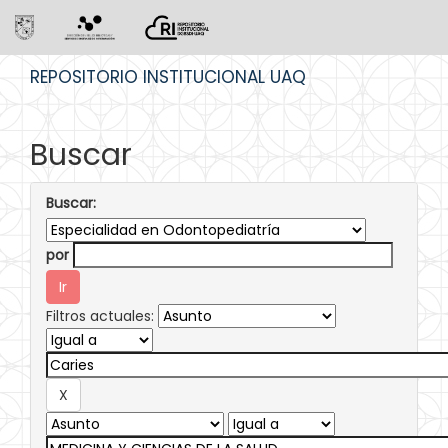
Skip
REPOSITORIO INSTITUCIONAL UAQ
navigation
Buscar
Buscar:
por
Filtros actuales: