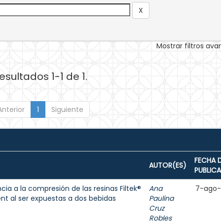
Mostrar filtros av
esultados 1-1 de 1.
Anterior
1
Siguiente
FECHA 
AUTOR(ES)
PUBLIC
cia a la compresión de las resinas Filtek®
Ana
7-ago
ent al ser expuestas a dos bebidas
Paulina
Cruz
Robles