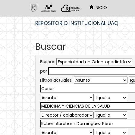
INICIO
Skip
REPOSITORIO INSTITUCIONAL UAQ
navigation
Buscar
Buscar:
por
Filtros actuales: