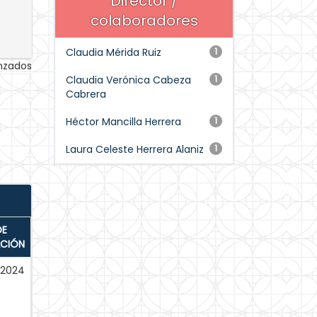
Director /
colaboradores
Claudia Mérida Ruiz
1
anzados
Claudia Verónica Cabeza
1
Cabrera
Héctor Mancilla Herrera
1
Laura Celeste Herrera Alaniz
1
DE
ACIÓN
-2024