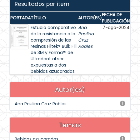
Resultados por ítem:
FECHA DE
PORTADA
TÍTULO
AUTOR(ES)
PUBLICACIÓN
Estudio comparativo
Ana
7-ago-2024
de la resistencia a la
Paulina
compresión de las
Cruz
resinas Filtek® Bulk Fill
Robles
de 3M y Forma™ de
Ultradent al ser
expuestas a dos
bebidas azucaradas.
Autor(es)
Ana Paulina Cruz Robles
1
Temas
Bebidas azucaradas
1