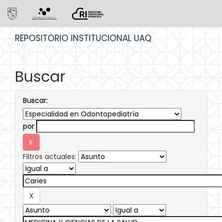
Skip
REPOSITORIO INSTITUCIONAL UAQ
navigation
Buscar
Buscar:
por
Filtros actuales: