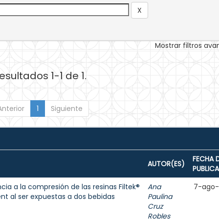
Mostrar filtros av
esultados 1-1 de 1.
Anterior
1
Siguiente
FECHA 
AUTOR(ES)
PUBLIC
cia a la compresión de las resinas Filtek®
Ana
7-ago
ent al ser expuestas a dos bebidas
Paulina
Cruz
Robles