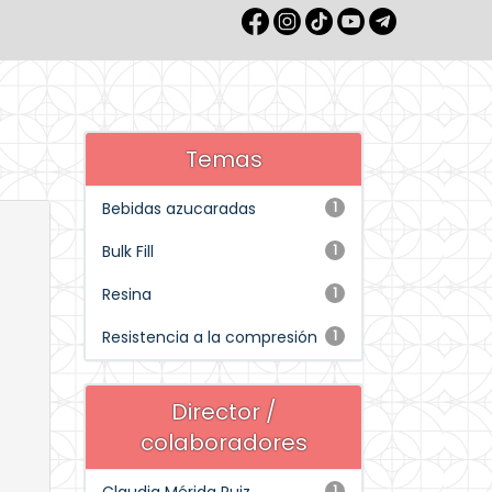
Temas
Bebidas azucaradas
1
Bulk Fill
1
Resina
1
Resistencia a la compresión
1
Director /
colaboradores
1