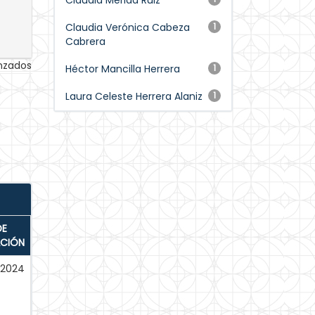
Claudia Mérida Ruiz
Claudia Verónica Cabeza
1
Cabrera
anzados
Héctor Mancilla Herrera
1
Laura Celeste Herrera Alaniz
1
DE
ACIÓN
-2024