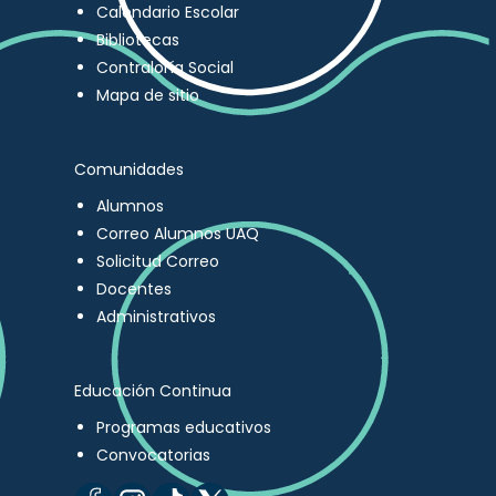
Calendario Escolar
Bibliotecas
Contraloría Social
Mapa de sitio
Comunidades
Alumnos
Correo Alumnos UAQ
Solicitud Correo
Docentes
Administrativos
Educación Continua
Programas educativos
Convocatorias