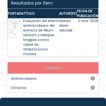
Resultados por ítem:
FECHA DE
PORTADA
TÍTULO
AUTOR(ES)
PUBLICACIÓN
Evaluación del efecto
Marisol
2-ene-2026
antimicrobiano del
Marín
extracto de Allium
Abundis
savitum y Heliopsis
longipes contra
cepas de
Streptococcus
mutans
Temas
Antimicrobiano
1
Extractos
1