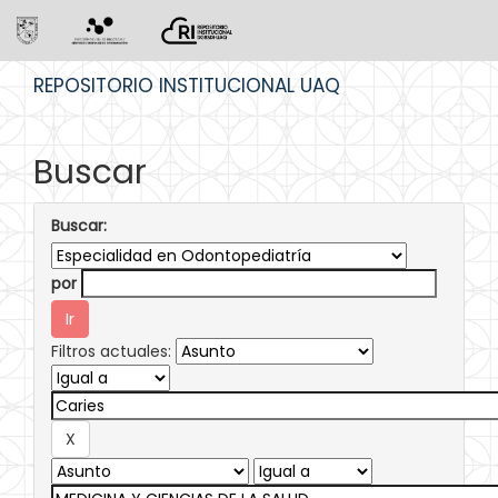
Skip
REPOSITORIO INSTITUCIONAL UAQ
navigation
Buscar
Buscar:
por
Filtros actuales: