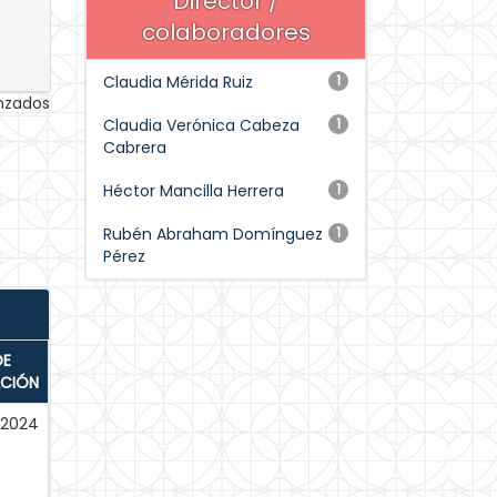
Director /
colaboradores
Claudia Mérida Ruiz
1
anzados
Claudia Verónica Cabeza
1
Cabrera
Héctor Mancilla Herrera
1
Rubén Abraham Domínguez
1
Pérez
DE
ACIÓN
-2024