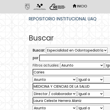
INICIO
Skip
REPOSITORIO INSTITUCIONAL UAQ
navigation
Buscar
Buscar:
por
Filtros actuales: