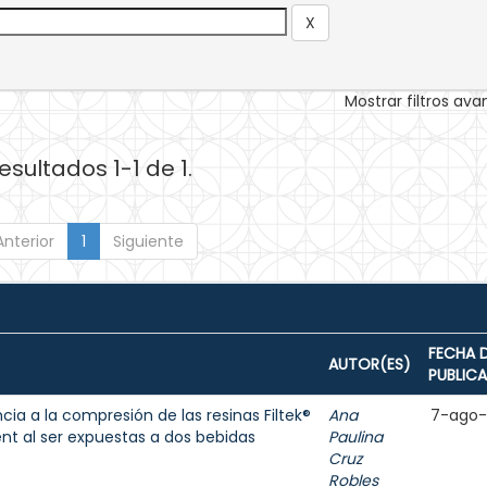
Mostrar filtros av
esultados 1-1 de 1.
Anterior
1
Siguiente
FECHA 
AUTOR(ES)
PUBLIC
cia a la compresión de las resinas Filtek®
Ana
7-ago
ent al ser expuestas a dos bebidas
Paulina
Cruz
Robles