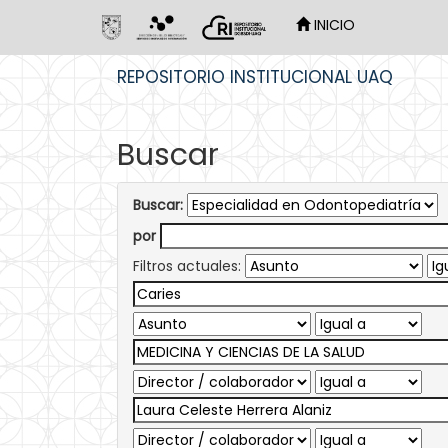
INICIO
Skip
REPOSITORIO INSTITUCIONAL UAQ
navigation
Buscar
Buscar:
por
Filtros actuales: