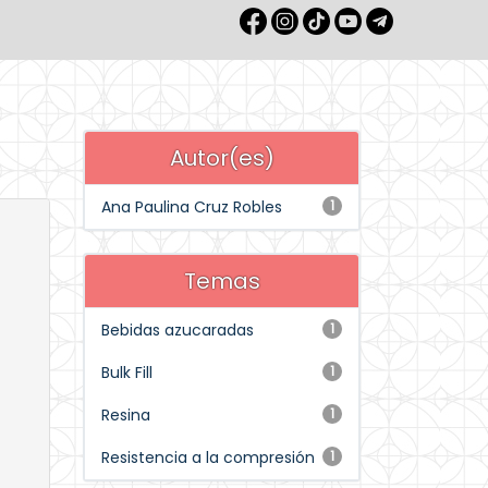
Autor(es)
Ana Paulina Cruz Robles
1
Temas
Bebidas azucaradas
1
Bulk Fill
1
Resina
1
Resistencia a la compresión
1