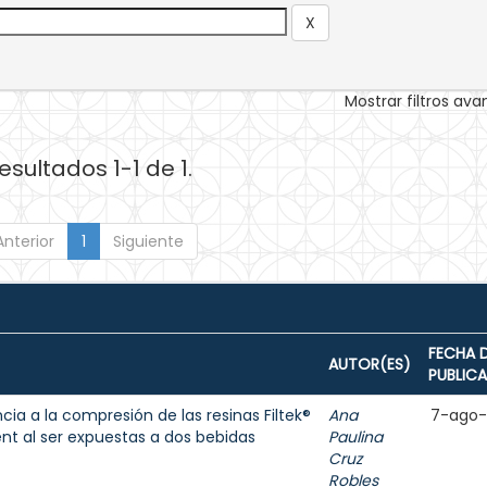
Mostrar filtros av
esultados 1-1 de 1.
Anterior
1
Siguiente
FECHA 
AUTOR(ES)
PUBLIC
cia a la compresión de las resinas Filtek®
Ana
7-ago
ent al ser expuestas a dos bebidas
Paulina
Cruz
Robles