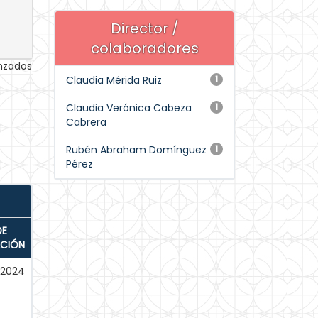
Director /
colaboradores
anzados
Claudia Mérida Ruiz
1
Claudia Verónica Cabeza
1
Cabrera
Rubén Abraham Domínguez
1
Pérez
DE
ACIÓN
-2024