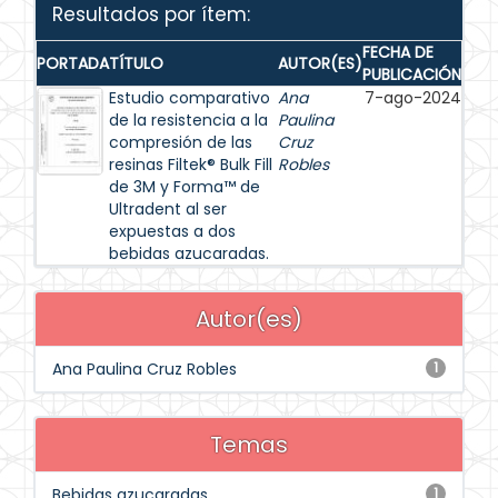
Resultados por ítem:
FECHA DE
PORTADA
TÍTULO
AUTOR(ES)
PUBLICACIÓN
Estudio comparativo
Ana
7-ago-2024
de la resistencia a la
Paulina
compresión de las
Cruz
resinas Filtek® Bulk Fill
Robles
de 3M y Forma™ de
Ultradent al ser
expuestas a dos
bebidas azucaradas.
Autor(es)
Ana Paulina Cruz Robles
1
Temas
Bebidas azucaradas
1