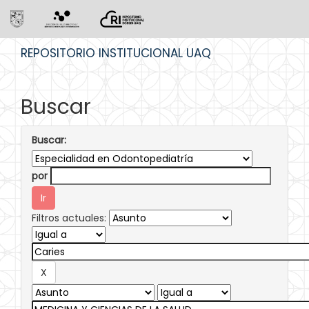
Skip
REPOSITORIO INSTITUCIONAL UAQ
navigation
Buscar
Buscar:
por
Filtros actuales: