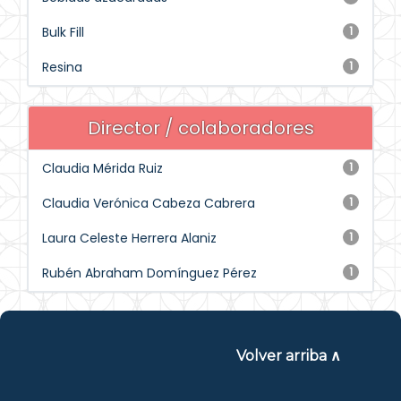
Bulk Fill
1
Resina
1
Director / colaboradores
Claudia Mérida Ruiz
1
Claudia Verónica Cabeza Cabrera
1
Laura Celeste Herrera Alaniz
1
Rubén Abraham Domínguez Pérez
1
Volver arriba ∧