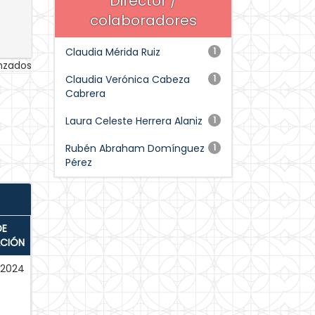
Director /
colaboradores
Claudia Mérida Ruiz
1
anzados
Claudia Verónica Cabeza
1
Cabrera
Laura Celeste Herrera Alaniz
1
Rubén Abraham Domínguez
1
Pérez
DE
ACIÓN
-2024