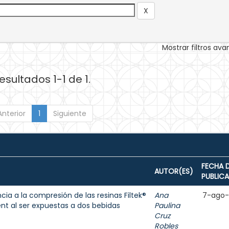
Mostrar filtros av
esultados 1-1 de 1.
Anterior
1
Siguiente
FECHA 
AUTOR(ES)
PUBLIC
cia a la compresión de las resinas Filtek®
Ana
7-ago
ent al ser expuestas a dos bebidas
Paulina
Cruz
Robles