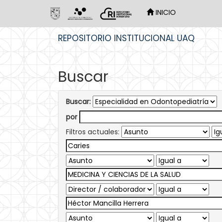
INICIO
Skip
REPOSITORIO INSTITUCIONAL UAQ
navigation
Buscar
Buscar:
por
Filtros actuales: