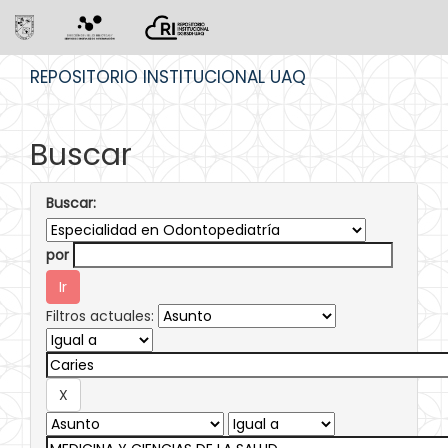
Skip
REPOSITORIO INSTITUCIONAL UAQ
navigation
Buscar
Buscar:
por
Filtros actuales: