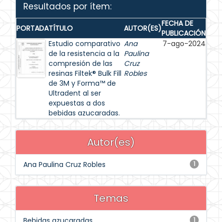
Resultados por ítem:
FECHA DE
PORTADA
TÍTULO
AUTOR(ES)
PUBLICACIÓN
Estudio comparativo
Ana
7-ago-2024
de la resistencia a la
Paulina
compresión de las
Cruz
resinas Filtek® Bulk Fill
Robles
de 3M y Forma™ de
Ultradent al ser
expuestas a dos
bebidas azucaradas.
Autor(es)
Ana Paulina Cruz Robles
1
Temas
Bebidas azucaradas
1