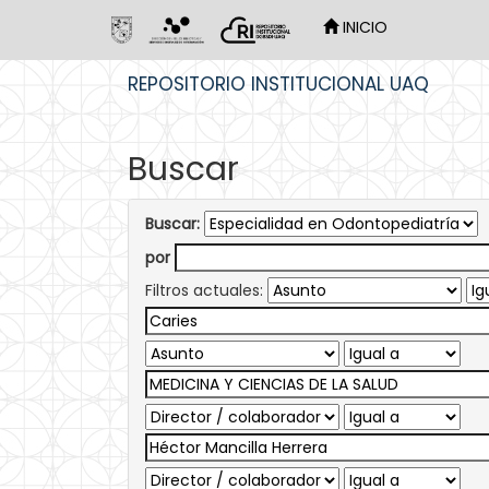
INICIO
Skip
REPOSITORIO INSTITUCIONAL UAQ
navigation
Buscar
Buscar:
por
Filtros actuales: