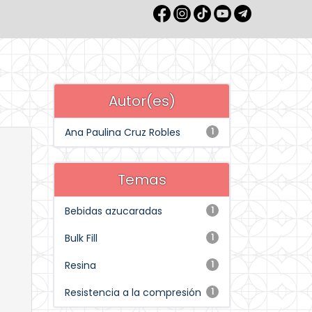
Autor(es)
Ana Paulina Cruz Robles
1
Temas
Bebidas azucaradas
1
Bulk Fill
1
Resina
1
Resistencia a la compresión
1