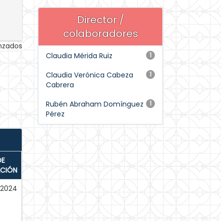
Director /
colaboradores
anzados
Claudia Mérida Ruiz
1
Claudia Verónica Cabeza
1
Cabrera
Rubén Abraham Domínguez
1
Pérez
DE
ACIÓN
-2024