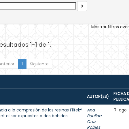
Mostrar filtros av
esultados 1-1 de 1.
Anterior
1
Siguiente
FECHA 
AUTOR(ES)
PUBLIC
cia a la compresión de las resinas Filtek®
Ana
7-ago
ent al ser expuestas a dos bebidas
Paulina
Cruz
Robles