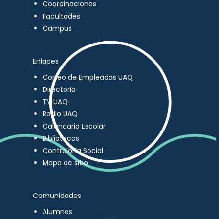
Coordinaciones
Facultades
Campus
Enlaces
Correo de Empleados UAQ
Directorio
TV UAQ
Radio UAQ
Calendario Escolar
Bibliotecas
Contraloría Social
Mapa de sitio
Comunidades
Alumnos