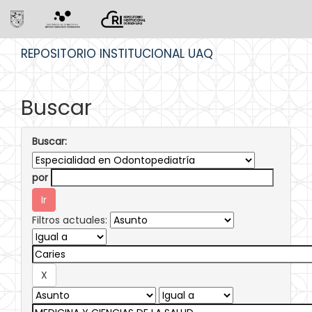
Skip
REPOSITORIO INSTITUCIONAL UAQ
navigation
Buscar
Buscar:
por
Filtros actuales: