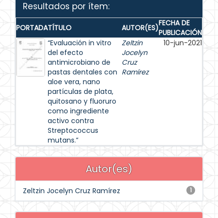
Resultados por ítem:
FECHA DE
PORTADA
TÍTULO
AUTOR(ES)
PUBLICACIÓN
“Evaluación in vitro
Zeltzin
10-jun-2021
del efecto
Jocelyn
antimicrobiano de
Cruz
pastas dentales con
Ramírez
aloe vera, nano
partículas de plata,
quitosano y fluoruro
como ingrediente
activo contra
Streptococcus
mutans.”
Autor(es)
Zeltzin Jocelyn Cruz Ramírez
1