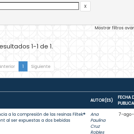
Mostrar filtros av
esultados 1-1 de 1.
Anterior
1
Siguiente
FECHA 
AUTOR(ES)
PUBLIC
cia a la compresión de las resinas Filtek®
Ana
7-ago
ent al ser expuestas a dos bebidas
Paulina
Cruz
Robles