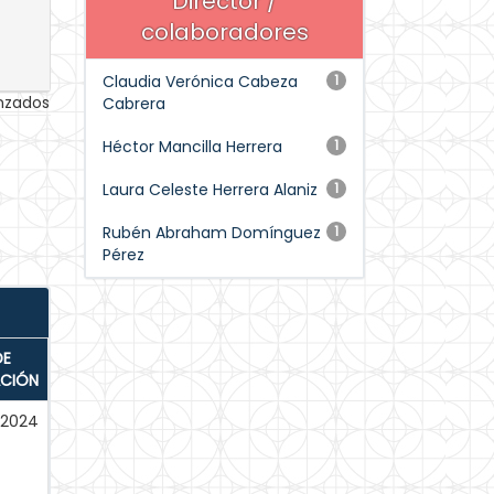
Director /
colaboradores
Claudia Verónica Cabeza
1
anzados
Cabrera
Héctor Mancilla Herrera
1
Laura Celeste Herrera Alaniz
1
Rubén Abraham Domínguez
1
Pérez
DE
ACIÓN
-2024