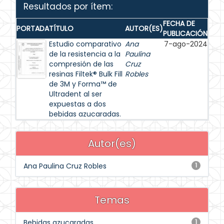
Resultados por ítem:
FECHA DE
PORTADA
TÍTULO
AUTOR(ES)
PUBLICACIÓN
Estudio comparativo
Ana
7-ago-2024
de la resistencia a la
Paulina
compresión de las
Cruz
resinas Filtek® Bulk Fill
Robles
de 3M y Forma™ de
Ultradent al ser
expuestas a dos
bebidas azucaradas.
Autor(es)
Ana Paulina Cruz Robles
1
Temas
Bebidas azucaradas
1