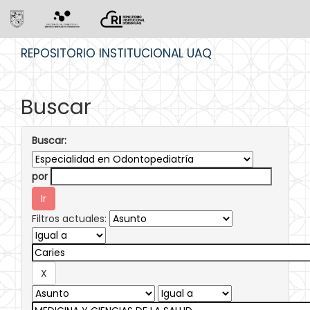
Skip
REPOSITORIO INSTITUCIONAL UAQ
navigation
Buscar
Buscar:
por
Filtros actuales: