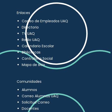
Enlaces
Correo de Empleados UAQ
Directorio
TV UAQ
Radio UAQ
Calendario Escolar
Bibliotecas
Contraloría Social
Mapa de sitio
Comunidades
Alumnos
Correo Alumnos UAQ
Solicitud Correo
Docentes