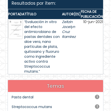
Resultados por ítem:
FECHA DE
PORTADA
TÍTULO
AUTOR(ES)
PUBLICACIÓN
“Evaluación in vitro
Zeltzin
10-jun-2021
del efecto
Jocelyn
antimicrobiano de
Cruz
pastas dentales con
Ramírez
aloe vera, nano
partículas de plata,
quitosano y fluoruro
como ingrediente
activo contra
Streptococcus
mutans.”
Temas
Pasta dental
1
Streptococcus mutans
1