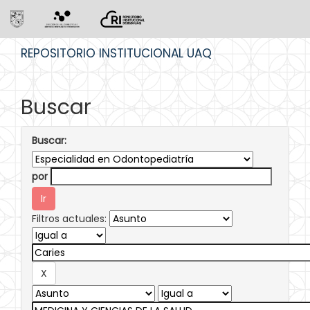
Skip
REPOSITORIO INSTITUCIONAL UAQ
navigation
Buscar
Buscar:
por
Filtros actuales: