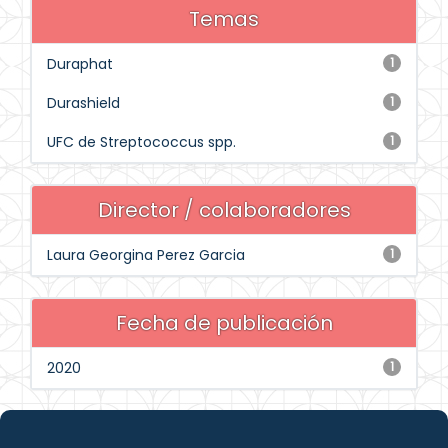
Temas
Duraphat
1
Durashield
1
UFC de Streptococcus spp.
1
Director / colaboradores
Laura Georgina Perez Garcia
1
Fecha de publicación
2020
1