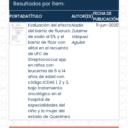
Resultados por ítem:
FECHA DE
PORTADA
TÍTULO
AUTOR(ES)
PUBLICACIÓN
Evaluación del efecto
Nadia
11-jun-2020
del barniz de fluoruro
Zulaime
de sodio al 5% y el
Vázquez
barniz de flúor con
Aguilar
xilitol en el recuento
de UFC de
Streptococcus spp.
en niños con
leucemia de 6 a 14
años de edad con
código ICDAS 1, 2 y 3,
bajo tratamiento
oncológico en el
hospital de
especialidades del
niño y la mujer del
estado de Querétaro