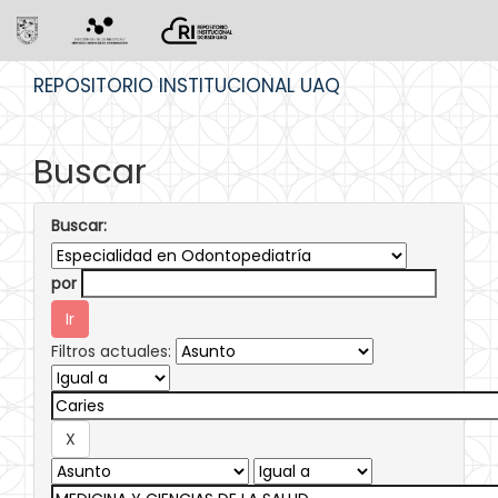
Skip
REPOSITORIO INSTITUCIONAL UAQ
navigation
Buscar
Buscar:
por
Filtros actuales: