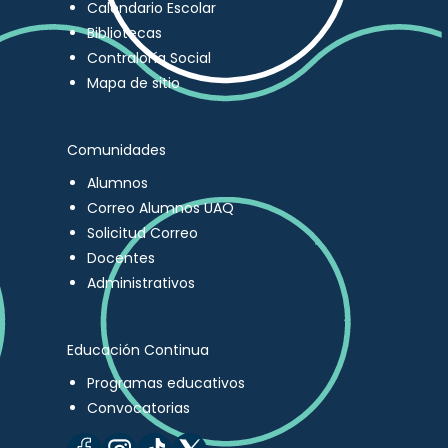
Calendario Escolar
Bibliotecas
Contraloría Social
Mapa de sitio
Comunidades
Alumnos
Correo Alumnos UAQ
Solicitud Correo
Docentes
Administrativos
Educación Continua
Programas educativos
Convocatorias