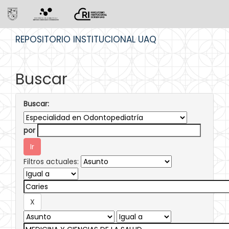
Skip
REPOSITORIO INSTITUCIONAL UAQ
navigation
Buscar
Buscar:
por
Filtros actuales: