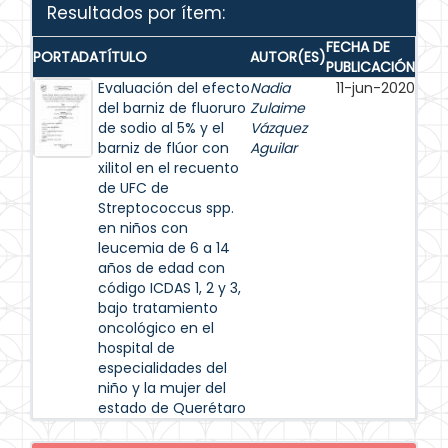
Resultados por ítem:
FECHA DE
PORTADA
TÍTULO
AUTOR(ES)
PUBLICACIÓN
Evaluación del efecto
Nadia
11-jun-2020
del barniz de fluoruro
Zulaime
de sodio al 5% y el
Vázquez
barniz de flúor con
Aguilar
xilitol en el recuento
de UFC de
Streptococcus spp.
en niños con
leucemia de 6 a 14
años de edad con
código ICDAS 1, 2 y 3,
bajo tratamiento
oncológico en el
hospital de
especialidades del
niño y la mujer del
estado de Querétaro