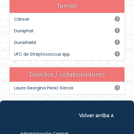
Temas
Cáncer
1
Duraphat
1
Durashield
1
UFC de Streptococcus spp.
1
Director / colaboradores
Laura Georgina Perez Garcia
1
Volver arriba ∧
Administración Central