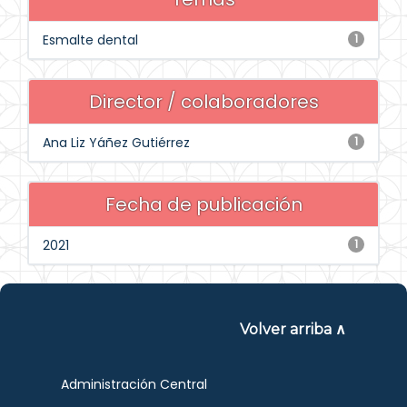
Esmalte dental
1
Director / colaboradores
Ana Liz Yáñez Gutiérrez
1
Fecha de publicación
2021
1
Volver arriba ∧
Administración Central