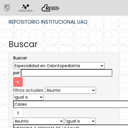
Skip
REPOSITORIO INSTITUCIONAL UAQ
navigation
Buscar
Buscar:
por
Filtros actuales: