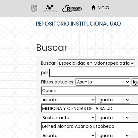
INICIO
Skip
REPOSITORIO INSTITUCIONAL UAQ
navigation
Buscar
Buscar:
por
Filtros actuales: