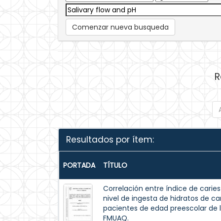
Comenzar nueva busqueda
R
Resultados por ítem:
PORTADA
TÍTULO
Correlación entre índice de caries
nivel de ingesta de hidratos de carb
pacientes de edad preescolar de l
FMUAQ.