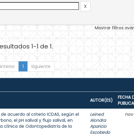
Mostrar filtros av
esultados 1-1 de 1.
Anterior
1
Siguiente
FECHA 
AUTOR(ES)
PUBLIC
 de acuerdo al criterio ICDAS, según el
Leined
nov
ono, el pH salival y flujo salival, en
Alondra
a clínica de Odontopediatría de la
Aparicio
Escobedo