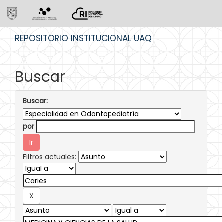
Skip
REPOSITORIO INSTITUCIONAL UAQ
navigation
Buscar
Buscar:
por
Filtros actuales: