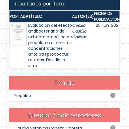
Resultados por ítem:
FECHA DE
PORTADA
TÍTULO
AUTOR(ES)
PUBLICACIÓN
Evaluación del efecto
Cecilia
25-jun-2021
antibacteriano del
Castillo
extracto etanólico de
Galindo
propóleo a diferentes
concentraciones
ante Streptococcus
mutans. Estudio In
vitro
Temas
Propóleo
1
Director / colaboradores
Claudia Verónica Cabeza Cabrera
1