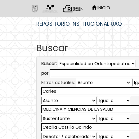
INICIO
Skip
REPOSITORIO INSTITUCIONAL UAQ
navigation
Buscar
Buscar:
por
Filtros actuales: