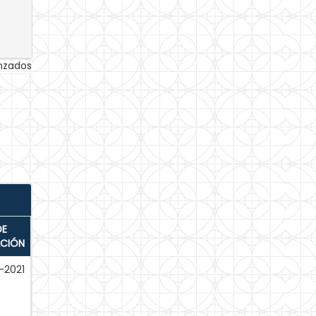
anzados
DE
ACIÓN
-2021