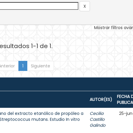
Mostrar filtros av
esultados 1-1 de 1.
Anterior
1
Siguiente
FECHA 
AUTOR(ES)
PUBLIC
ano del extracto etanólico de propóleo a
Cecilia
25-jun
Streptococcus mutans. Estudio In vitro
Castillo
Galindo