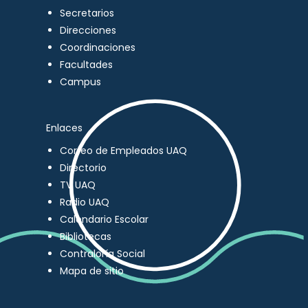
Secretarios
Direcciones
Coordinaciones
Facultades
Campus
Enlaces
Correo de Empleados UAQ
Directorio
TV UAQ
Radio UAQ
Calendario Escolar
Bibliotecas
Contraloría Social
Mapa de sitio