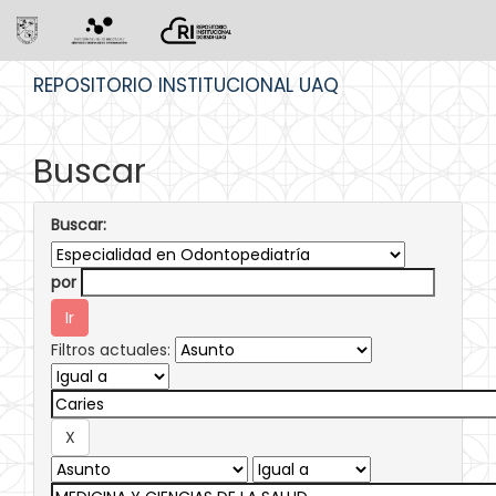
Skip
REPOSITORIO INSTITUCIONAL UAQ
navigation
Buscar
Buscar:
por
Filtros actuales: