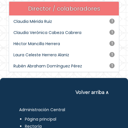
Director / colaboradores
Claudia Mérida Ruiz
1
Claudia Verónica Cabeza Cabrera
1
Héctor Mancilla Herrera
1
Laura Celeste Herrera Alaniz
1
Rubén Abraham Domínguez Pérez
1
Volver arriba ∧
Administración Central
Página principal
Rectoría