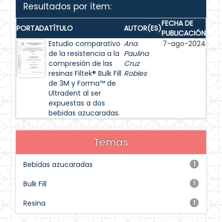
Resultados por ítem:
FECHA DE
PORTADA
TÍTULO
AUTOR(ES)
PUBLICACIÓN
Estudio comparativo
Ana
7-ago-2024
de la resistencia a la
Paulina
compresión de las
Cruz
resinas Filtek® Bulk Fill
Robles
de 3M y Forma™ de
Ultradent al ser
expuestas a dos
bebidas azucaradas.
Temas
Bebidas azucaradas
1
Bulk Fill
1
Resina
1