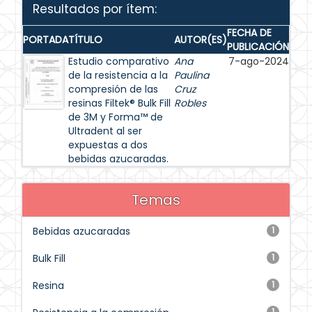
Resultados por ítem:
FECHA DE
PORTADA
TÍTULO
AUTOR(ES)
PUBLICACIÓN
Estudio comparativo
Ana
7-ago-2024
de la resistencia a la
Paulina
compresión de las
Cruz
resinas Filtek® Bulk Fill
Robles
de 3M y Forma™ de
Ultradent al ser
expuestas a dos
bebidas azucaradas.
Temas
Bebidas azucaradas
1
Bulk Fill
1
Resina
1
1