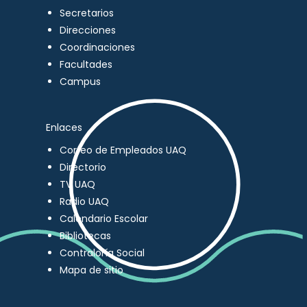
Secretarios
Direcciones
Coordinaciones
Facultades
Campus
Enlaces
Correo de Empleados UAQ
Directorio
TV UAQ
Radio UAQ
Calendario Escolar
Bibliotecas
Contraloría Social
Mapa de sitio