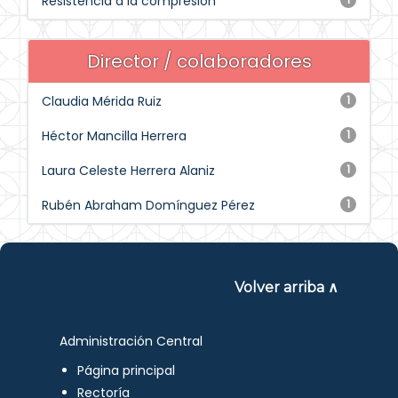
Resistencia a la compresión
Director / colaboradores
Claudia Mérida Ruiz
1
Héctor Mancilla Herrera
1
Laura Celeste Herrera Alaniz
1
Rubén Abraham Domínguez Pérez
1
Volver arriba ∧
Administración Central
Página principal
Rectoría