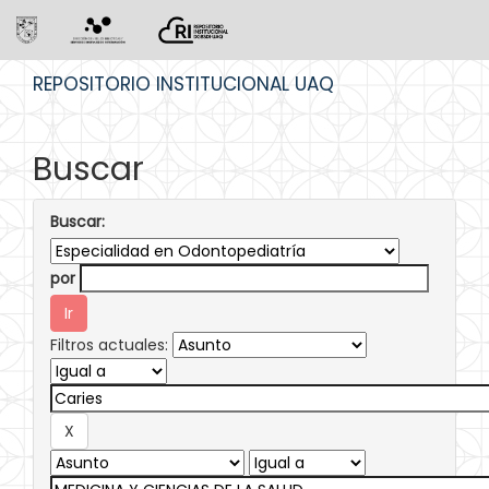
Skip
REPOSITORIO INSTITUCIONAL UAQ
navigation
Buscar
Buscar:
por
Filtros actuales: